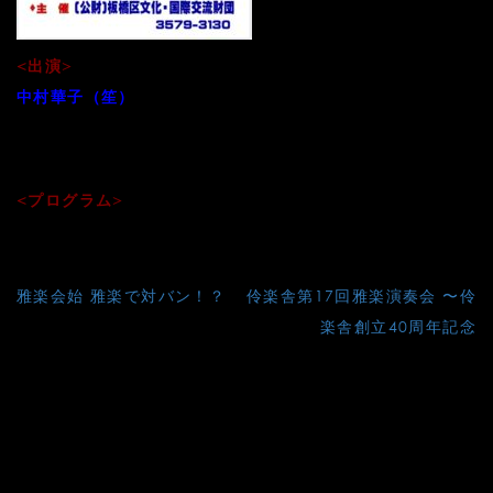
<出演>
中村華子（笙）
鈴木絵理（篳篥）
伊崎善之（龍笛）
<プログラム>
「越天楽」「嘉辰」他
投
雅楽会始 雅楽で対バン！？
伶楽舎第17回雅楽演奏会 〜伶
稿
楽舎創立40周年記念
ナ
ビ
ゲ
ー