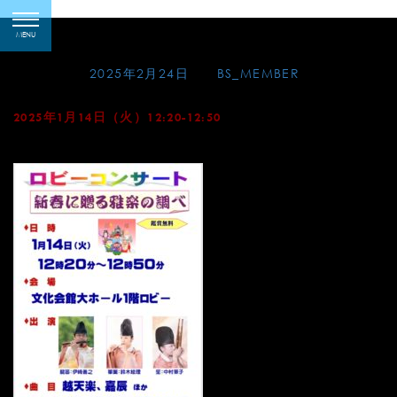
Skip
新春に贈る雅楽の調べ
toggle
to
MENU
navigation
content
Posted on
2025年2月24日
by
BS_MEMBER
2025年1月14日（火）12:20-12:50
板橋区立文化会館ロビー（東京）