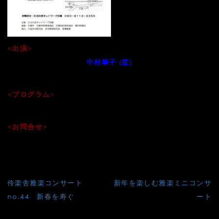
<出演>
“雅楽三昧”中村さんち[
・中村仁美（篳篥）・
中村華子 (笙)
中村香奈子（龍笛）]
<プログラム>
胡飲酒破／登殿楽／越天楽今様／迦陵頻急／ほか
<お問合せ>
たぶのきネットワーク石巻
090-8113-3355
投
伶楽舎雅楽コンサート
新年を楽しむ雅楽ミニコンサ
稿
no.44 新春を寿ぐ
ート
ナ