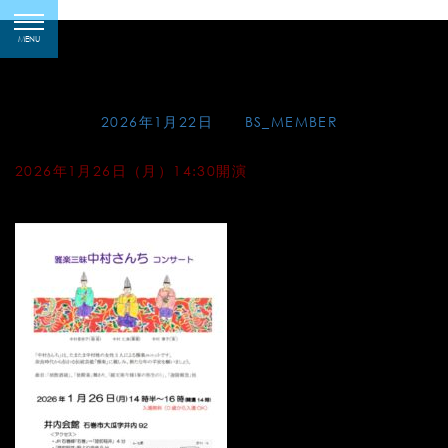
Skip
雅楽三昧 中村さんちコ
toggle
to
MENU
navigation
ンサート
content
Posted on
2026年1月22日
by
BS_MEMBER
2026年1月26日（月）14:30開演
井内会館（秋田県石巻市）