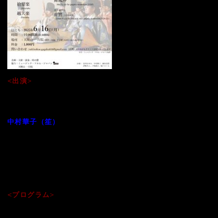
<出演>
【雅楽アンサンブル 時の聲】
宮田まゆみ（笙）
中村華子（笙）
國本淑恵（篳篥）
伊崎善之（琵琶）
〆野護元（龍笛）
城戸さくら（箏）
<プログラム>
●古典「黄鐘調音取」「西王楽破」「拾翠楽」「越天楽」