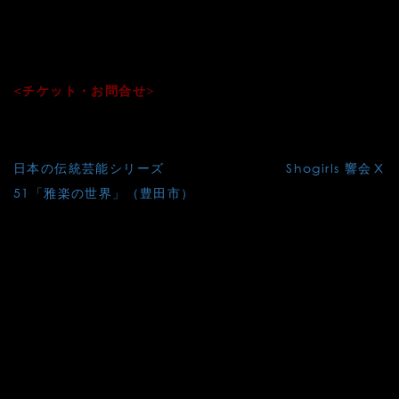
●山本哲也：伊那谷（2025）
●芝祐靖：舞風神（2008）
●川上統：青鸞（2025）
<チケット・お問合せ>
tokinokoe.gagaku616@gmail.com
投
日本の伝統芸能シリーズ
Shogirls 響会Ⅹ
稿
51「雅楽の世界」（豊田市）
ナ
ビ
ゲ
ー
シ
ョ