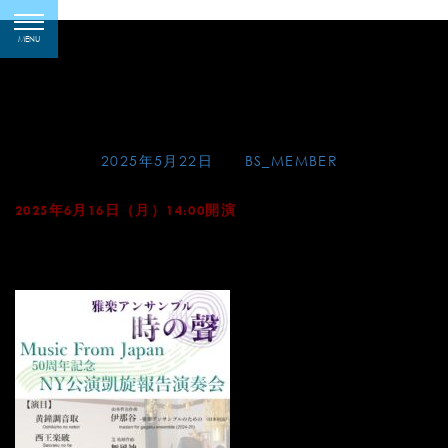
Skip
Music From Japan 50
toggle
to
MENU
navigation
周年記念 NY公演凱旋
content
報告演奏会
Posted on
2025年5月22日
by
BS_MEMBER
2025年6月16日（月）14:00開演
天暁山 一行院（東京都文京区千石1-14-11／都営三田線
「千石駅」A2出口から徒歩5分）