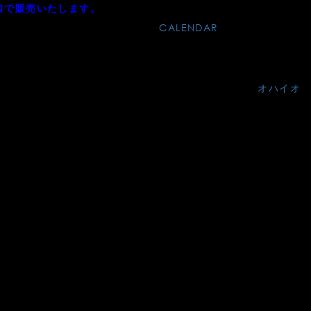
会場は、新宿から特急で25分の「府中」
り口で販売いたします。
す。当日券¥4,500 詳細は⇒
CALENDAR
をご覧くださ
オハイオ