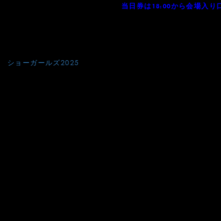
本日の「ショーガールズ」公演の
当日券は18:00から会場入
駅南口直結のル・シーニュ5階府中プラッツ内「バルトホール」で
い。ご来場お待ちしています。
投
ショーガールズ2025
稿
ナ
ビ
ゲ
ー
シ
ョ
ン