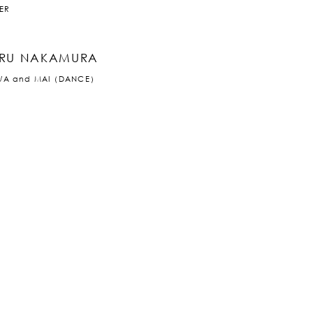
ER
RU NAKAMURA
WA and MAI（DANCE）