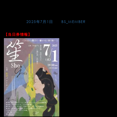
Skip
ショーガールズ2025当日
to
content
Posted on
2025年7月1日
by
BS_MEMBER
【当日券情報】