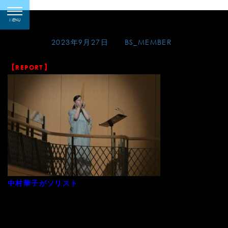
Skip
2023-09-23愛知
toggle
to
MENU
navigation
content
Posted on
2023年9月27日
by
BS_MEMBER
【REPORT】
をつとめました森田泰之進作曲「音/輪
中村華子がソリスト
II」の初演が9月23日に名古屋で行われました。（愛知室内
オーケストラ第63回定期演奏会「オーケストラ・プロジェ
クト」）ご来場の皆様、ありがとうございました。中村華子