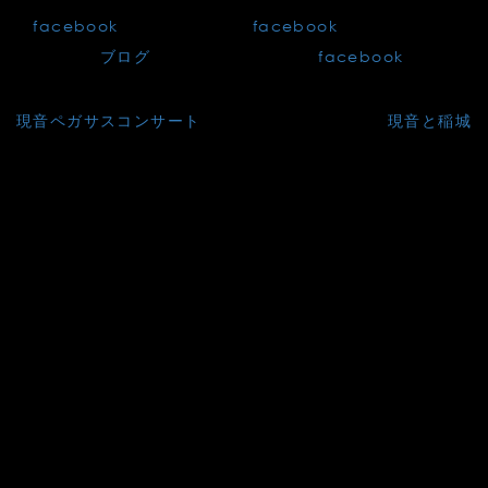
の
facebook
オーケストラの
facebook
オーケストラ
メンバーの
ブログ
作曲家・森田さんの
facebook
投
現音ペガサスコンサート
現音と稲城
稿
ナ
ビ
ゲ
ー
シ
ョ
ン