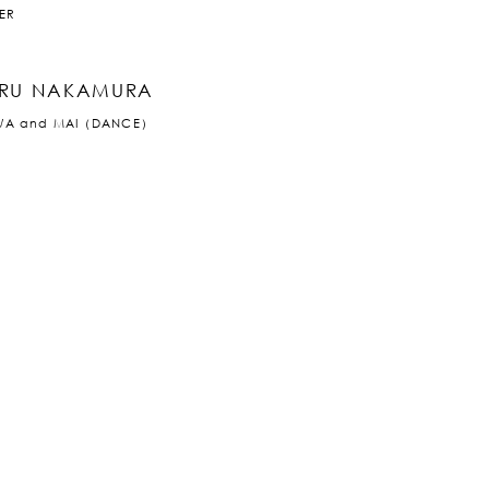
ER
RU NAKAMURA
WA and MAI（DANCE）