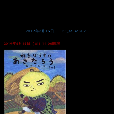
Skip
みやま音楽アカデミーⅠ
to
ート
content
Posted on
2019年5月16日
by
BS_MEMBER
2019年6月16日（日）14:00開演