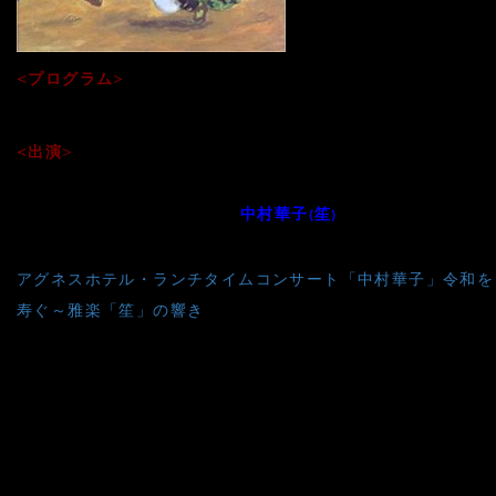
<プログラム>
●絵本時代劇「ねぎぼうずのあさたろう」（飯野和好作）
<出演>
飯野和好（語り）、平野文（語り）
音楽：雅楽三昧 中村さんち [
・中村仁美(篳篥)・
中村華子(笙)
投
アグネスホテル・ランチタイムコンサート「中村華子」令和を
稿
寿ぐ～雅楽「笙」の響き
ナ
ビ
ゲ
ー