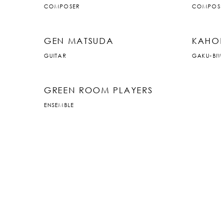
COMPOSER
COMPOS
GEN MATSUDA
KAHO
GUITAR
GAKU-BI
GREEN ROOM PLAYERS
ENSEMBLE
JP
|
EN