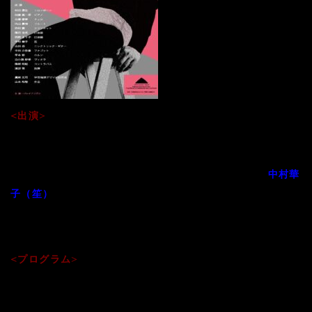
<出演>
村田厚生（トロンボーン）／加藤真一郎（ピアノ）／北嶋愛
季（チェロ）／内山貴博（フルート）／西村薫（クラリネッ
ト）／篠田浩美（打楽器）／西岡まり子（打楽器）／
中村華
／山田岳（エレクトリック・ギター）／中田小弥香
子（笙）
（ファゴット）／平本彩（ホルン）／白小路紗季（ヴィオ
ラ）／篠崎和紀（コントラバス）／浦部雪（指揮）
<プログラム>
山本和智作曲
●“Ravine”for Trombone solo (2009/2014)