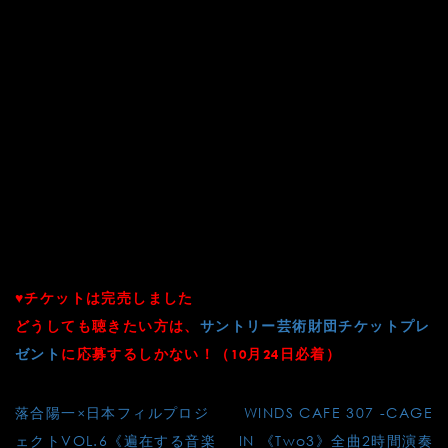
●“Pentaphony” for Left hand (Right hand of
nevertouch the keys and both legs) (2016)
●“Dual aurora” (2017)
●“Quartides” (2016)
●“Field of virtuality Intermezzo” Planumus contra
planum (2021)
●“Field of virtuality Part:2” i) Music in silver
metallic (2018)
●“Irradiance” for Clarinet and 7 players (2016)
山本和智と眞崎光司の対談もあります
♥チケットは完売しました
どうしても聴きたい方は、
サントリー芸術財団チケットプレ
ゼント
に応募するしかない！（10月24日必着）
投
落合陽一×日本フィルプロジ
WINDS CAFE 307 -CAGE
稿
ェクトVOL.6《遍在する音楽
IN
《Two3》全曲2時間演奏