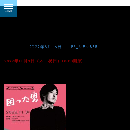
Skip
パレイドリアン 山本和
toggle
to
MENU
navigation
智・ショウルーム「困っ
content
た男（ひと）」
Posted on
2022年8月16日
by
BS_MEMBER
2022年11月3日（木・祝日）18:00開演
会場：ADRIFT（⼩⽥急線・京王井の頭線「下北沢駅」徒歩
約5分）