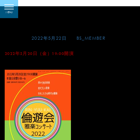
Skip
倫遊会雅楽コンサート
toggle
to
MENU
navigation
2022
content
Posted on
2022年5月22日
by
BS_MEMBER
2022年5月20日（金）19:00開演
杉並公会堂小ホール