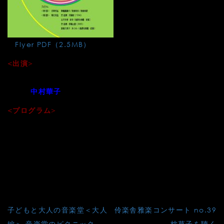
⇒
Flyer PDF（2.5MB）
<出演>
伊崎善之、國本淑恵、五月女愛、〆野護元、鈴木絵理、田口
和美、
中村華子
<プログラム>
●雅楽古典：黄鐘調調子／喜春楽序／喜春楽破
●芝祐靖：月華紋（１９９４）
●五月女愛：雨ノモリ（倫遊会委嘱、初演）
●芝祐靖：草庵の諧（２００３）
●高橋久美子：采ｰSAI-（倫遊会委嘱、初演）
投
子どもと大人の音楽堂＜大人
伶楽舎雅楽コンサート no.39
編＞ 音楽堂のピクニック
枕草子を聴く