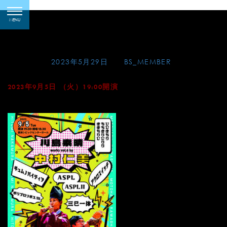
Skip
川島素晴 works vol.6
toggle
to
MENU
navigation
by 中村仁美
content
Posted on
2023年5月29日
by
BS_MEMBER
2023年9月5日 （火）19:00開演
豊洲シビックセンターホール（東京）