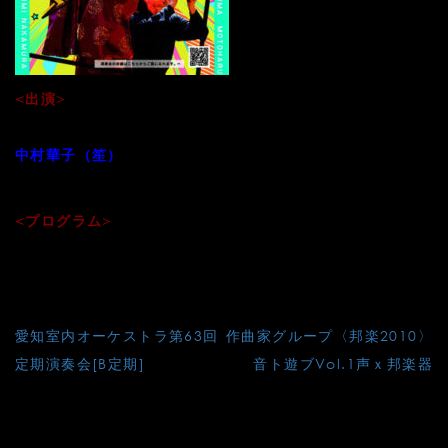
<出演>
中村仁美（篳篥）
中村華子（笙）
他
<プログラム>
●川島素晴：ASPL II （2021）
他
投
愛知室内オーケストラ第63回
作曲家グループ〈邦楽2010〉
稿
定期演奏会[B定期]
音ト遊ブVol.1声ｘ邦楽器
ナ
ビ