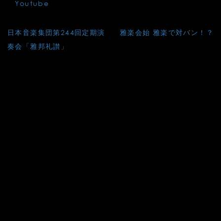
⇒
Youtube
投
日本音楽集団第244回定期演
雅楽会始 雅楽で対バン！？
稿
奏会「雅邦礼讃」
ナ
ビ
ゲ
ー
シ
ョ
ン