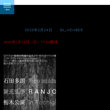
Skip
陵王乱序 | RANJO 栃木
toggle
to
MENU
navigation
公演
content
Posted on
2025年2月24日
by
BS_MEMBER
2025年1月12日（日）17:00開演
那須野が原ハーモニーホール