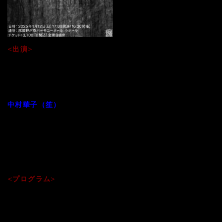
<出演>
石田多朗（ピアノ・シンセサイザー）
中村仁美（篳篥）
中村かほる（楽琵琶）
中村華子（笙）
伊崎善之（龍笛）
田中李々（ヴァイオリン）
七澤達哉（ヴィオラ）
成田七海（チェロ）
<プログラム>
●石田多郎：陵王乱序／太食調音取
＊「陵王乱序｜RANJO 」のドキュメントムービーは